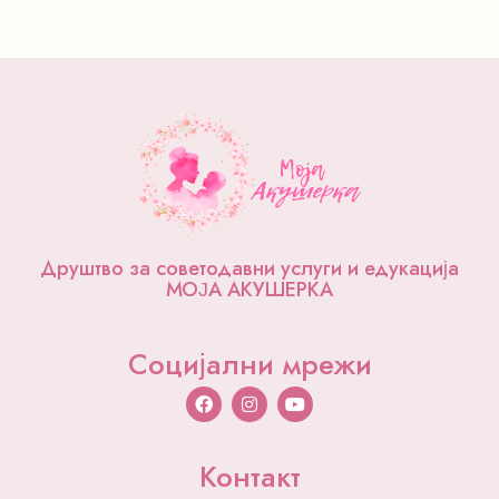
Друштво за советодавни услуги и едукација
МОЈА АКУШЕРКА
Социјални мрежи
F
I
Y
a
n
o
c
s
u
e
t
t
b
a
u
Контакт
o
g
b