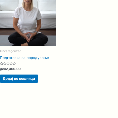
Uncategorized
Подготовка за породување
Оценето
ден
2,400.00
0
од
5
Додај во кошница