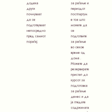
додека
за раѓање и
други
периодот
почнуваат
постпартум
да се
е тоа што
подготвуваат
можете да
непосредно
се
пред самиот
подготвите
пораѓај.
за раѓање
во секое
време од
дома .
Можете да
резервирате
пристап до
курсот за
подготовка
за раѓање
денес и да
ја гледате
содржината