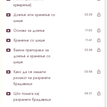
крварење)
Доење или хранење со
03:29
шише
Основи за доење
11:03
Хранење со шише
11:41
Важни препораки за
03:28
доење и хранење со
шише
Како да се намали
03:56
ризикот на разранети
брадавици
Што помага кај
04:31
разранети брадавици