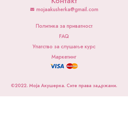
Контакт
o
g
b
o
r
e
mojaakusherka@gmail.com
k
a
m
Политика за приватност
FAQ
Упатство за слушање курс
Маркетинг
©2022. Моја Акушерка. Сите права задржани.