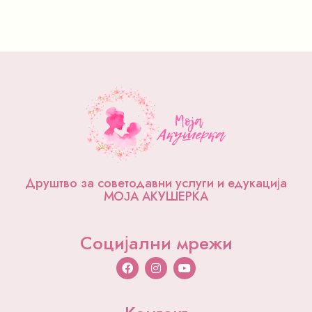
Друштво за советодавни услуги и едукација
МОЈА АКУШЕРКА
Социјални мрежи
F
I
Y
a
n
o
c
s
u
e
t
t
b
a
u