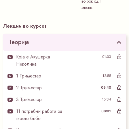
во рок од 1
месец.
Лекции во курсот
Теорија
Која е Акушерка
01:03
Николина
1 Триместар
12:55
2 Триместар
09:40
3 Триместар
15:34
11 потребни работи за
08:02
твоето бебе