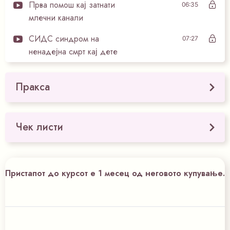
Прва помош кај затнати
06:35
млечни канали
СИДС синдром на
07:27
ненадејна смрт кај дете
Пракса
Чек листи
Пристапот до курсот е 1 месец од неговото купување.