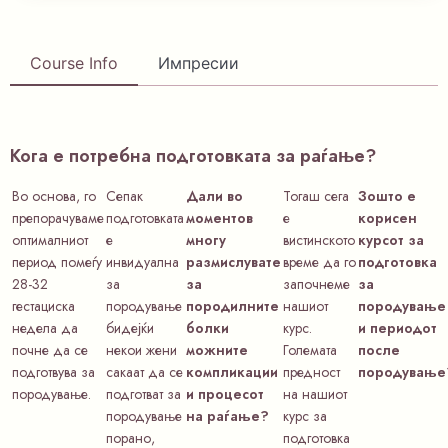
Course Info
Импресии
Кога е потребна подготовката за раѓање?
Во основа, го
Сепак
Дали во
Тогаш сега
Зошто е
препорачуваме
подготовката
моментов
е
корисен
оптималниот
е
многу
вистинското
курсот за
период помеѓу
инвидуална
размислувате
време да го
подготовка
28-32
за
за
започнеме
за
гестациска
породување
породилните
нашиот
породување
недела да
бидејќи
болки
курс.
и периодот
почне да се
некои жени
можните
Големата
после
подготвува за
сакаат да се
компликации
предност
породување
породување.
подготват за
и процесот
на нашиот
породување
на раѓање?
курс за
порано,
подготовка