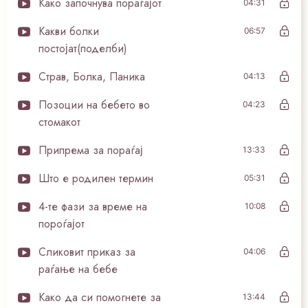
Како започнува пораѓајот
04:31
Какви болки
06:57
постојат(поделби)
Страв, Болка, Паника
04:13
Позоции на бебето во
04:23
стомакот
Припрема за пораѓај
13:33
Што е родилен термин
05:31
4-те фази за време на
10:08
пороѓајот
Сликовит приказ за
04:06
раѓање на бебе
Како да си помогнете за
13:44