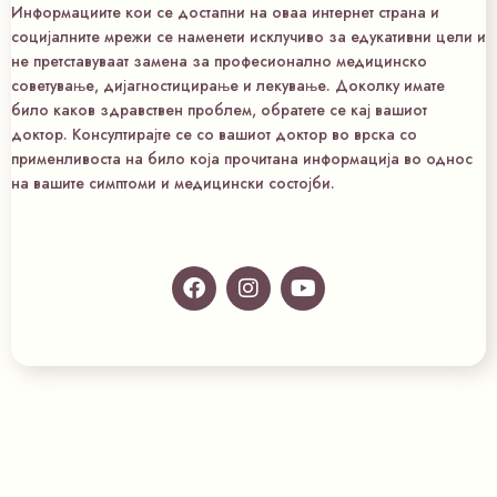
Информациите кои се достапни на оваа интернет страна и
социјалните мрежи се наменети исклучиво за едукативни цели и
не претставуваат замена за професионално медицинско
советување, дијагностицирање и лекување. Доколку имате
било каков здравствен проблем, обратете се кај вашиот
доктор. Консултирајте се со вашиот доктор во врска со
применливоста на било која прочитана информација во однос
на вашите симптоми и медицински состојби.
F
I
Y
a
n
o
c
s
u
e
t
t
b
a
u
o
g
b
o
r
e
k
a
m