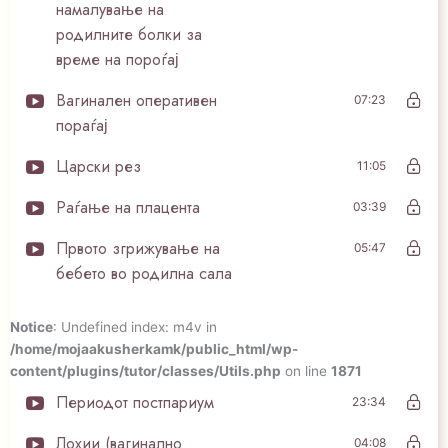
намалување на
родилните болки за
време на пороѓај
Вагинален оперативен
07:23
пораѓај
Царски рез
11:05
Раѓање на плацента
03:39
Првото згрижување на
05:47
бебето во родилна сала
Notice
: Undefined index: m4v in
/home/mojaakusherkamk/public_html/wp-
content/plugins/tutor/classes/Utils.php
on line
1871
Периодот постпариум
23:34
Лохии (вагинално
04:08