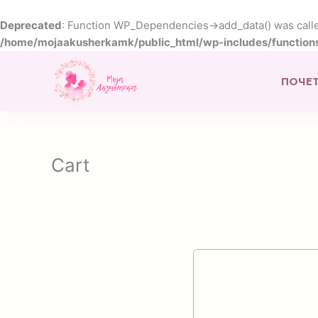
Skip
to
Deprecated
: Function WP_Dependencies->add_data() was calle
content
/home/mojaakusherkamk/public_html/wp-includes/function
ПОЧЕ
Cart