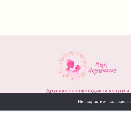
Друштво за советодавни услуги и
едукација МОЈА АКУШЕРКА
Ние користиме колачиња за