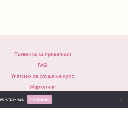
Политика за приватност
FAQ
Упатство за слушање курс
Маркетинг
еб-страница.
Прифаќам