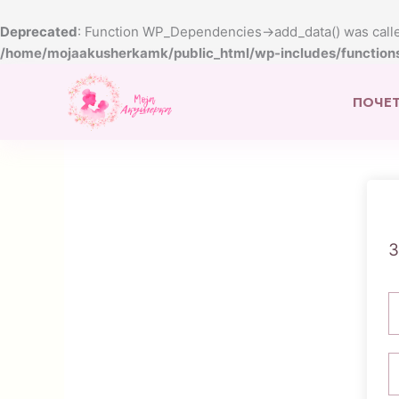
Skip
to
Deprecated
: Function WP_Dependencies->add_data() was calle
content
/home/mojaakusherkamk/public_html/wp-includes/function
ПОЧЕ
З