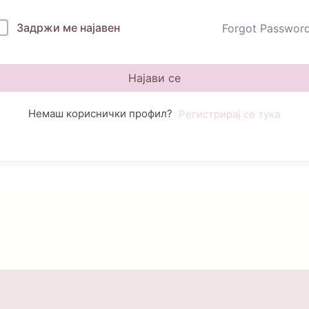
Задржи ме најавен
Forgot Passwor
Најави се
Немаш кориснички профил?
Регистрирај се тука