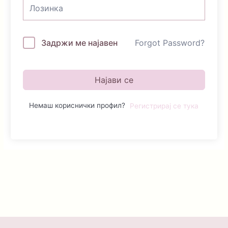
Задржи ме најавен
Forgot Password?
Најави се
Немаш кориснички профил?
Регистрирај се тука