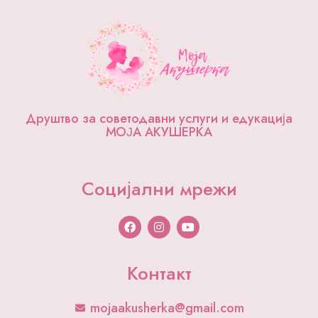
Друштво за советодавни услуги и едукација
МОЈА АКУШЕРКА
Социјални мрежи
F
I
Y
a
n
o
c
s
u
e
t
t
b
a
u
Контакт
o
g
b
o
r
e
k
a
mojaakusherka@gmail.com
m