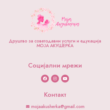
Друштво за советодавни услуги и едукација
МОЈА АКУШЕРКА
Социјални мрежи
F
I
Y
a
n
o
c
s
u
e
t
t
b
a
u
Контакт
o
g
b
o
r
e
k
a
mojaakusherka@gmail.com
m