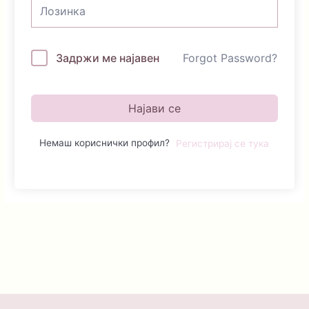
Задржи ме најавен
Forgot Password?
Најави се
Немаш кориснички профил?
Регистрирај се тука