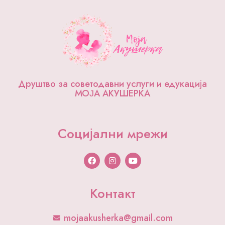
Друштво за советодавни услуги и едукација
МОЈА АКУШЕРКА
Социјални мрежи
F
I
Y
a
n
o
c
s
u
e
t
t
b
a
u
Контакт
o
g
b
o
r
e
k
a
mojaakusherka@gmail.com
m