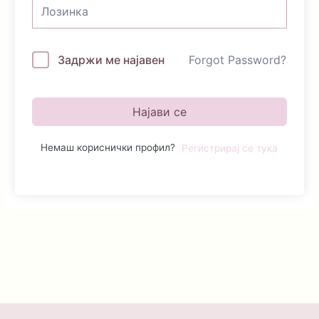
Задржи ме најавен
Forgot Password?
Најави се
Немаш кориснички профил?
Регистрирај се тука