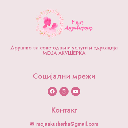
Друштво за советодавни услуги и едукација
МОЈА АКУШЕРКА
Социјални мрежи
F
I
Y
a
n
o
c
s
u
e
t
t
b
a
u
Контакт
o
g
b
o
r
e
k
a
mojaakusherka@gmail.com
m