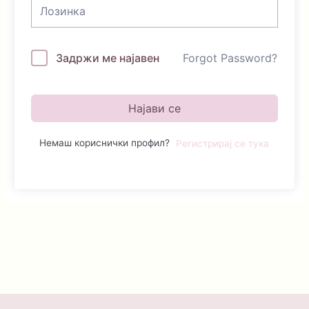
Задржи ме најавен
Forgot Password?
Најави се
Немаш кориснички профил?
Регистрирај се тука